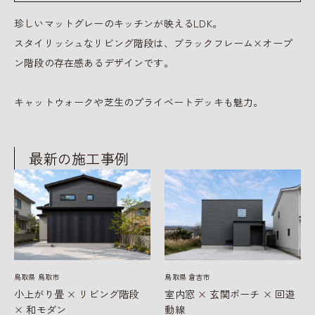
珍しいマットグレーのキッチンが映えるLDK。
スタイリッシュなリビング階段は、ブラックフレーム×オープ
ン階段の存在感あるデザインです。
キャットウォークや芝生のプライベートデッキも魅力。
最新の施工事例
鳥取県 鳥取市
鳥取県 倉吉市
小上がり畳 × リビング階段
室内窓 × 玄関ポーチ × 回遊
× 和モダン
動線