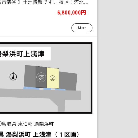
【 倉吉市清谷 】土地情報です。 校区：河北小学校／河北中学...
6,800,000円
More
鳥取県 東伯郡 湯梨浜町
県 湯梨浜町 上浅津（１区画）