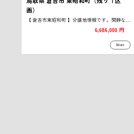
鳥取県 倉吉市 東昭和町（残り１区
画）
【 倉吉市東昭和町 】分譲地情報です。閑静な住宅街です。17...
6,686,000 円
More