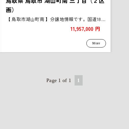
鳥取県 鳥取市 湖山町南 三丁目（２区
画）
【 鳥取市湖山町南 】分譲地情報です。国道181号沿いで、通...
11,957,000 円
More
Page 1 of 1
1