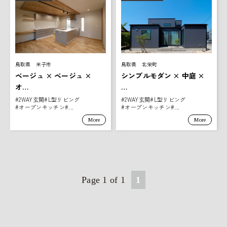
鳥取県 米子市
鳥取県 北栄町
ベージュ × ベージュ ×
シンプルモダン × 中庭 ×
オ…
…
#2WAY玄関
#L型リビング
#2WAY玄関
#L型リビング
#オープンキッチン
#オープンキッチン
More
More
Page 1 of 1
1