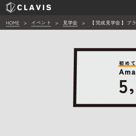
HOME
>
イベント
>
見学会
>
【 完成見学会 】