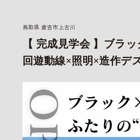
鳥取県 倉吉市上古川
【 完成見学会 】ブラ
回遊動線×照明×造作デ